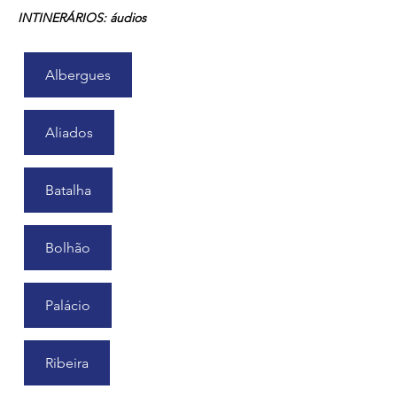
INTINERÁRIOS: áudios
Albergues
Aliados
Batalha
Bolhão
Palácio
Ribeira