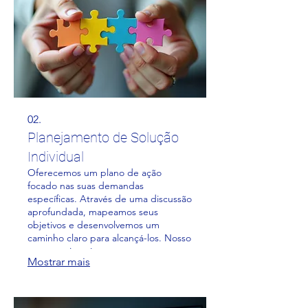
02.
Planejamento de Solução
Individual
Oferecemos um plano de ação
focado nas suas demandas
específicas. Através de uma discussão
aprofundada, mapeamos seus
objetivos e desenvolvemos um
caminho claro para alcançá-los. Nosso
compromisso é com o seu sucesso
Mostrar mais
individualizado.