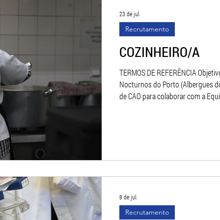
23 de jul.
Recrutamento
COZINHEIRO/A
TERMOS DE REFERÊNCIA Objetivos: A Associação dos Albergues
Nocturnos do Porto (Albergues d
de CAO para colaborar com a Equi
Alojamento Temporário no Porto 
acolhem Pessoas em Situação de Sem-Abrigo. R
Prepara, tempera e cozinha os ali
Recebe os produtos alimentares e
sua confeção, sendo responsável 
8 de jul.
Recrutamento