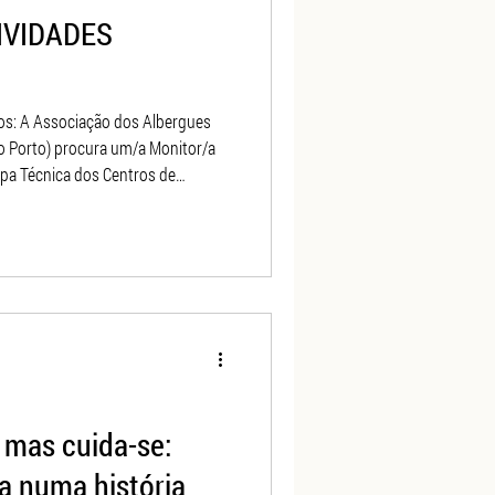
IVIDADES
o Porto) procura um/a Monitor/a
pa Técnica dos Centros de
– Cedofeita e Campanhã, que
esponsabilidades:
ividades ocupacionais e
os individuais de
companhamento dos utentes nas
, mas cuida-se:
a numa história