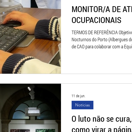
MONITOR/A DE AT
OCUPACIONAIS
TERMOS DE REFERÊNCIA Objetivos: A Associação dos Albergues
Nocturnos do Porto (Albergues d
de CAO para colaborar com a Equi
Alojamento Temporário no Porto 
acolhem Pessoas em Situação de Sem-Abrigo. R
Planeamento e dinamização de at
recreativas de acordo com os plan
desenvolvimento dos utentes; A
atividade
11 de jun.
Notícias
O luto não se cura
como virar a págin