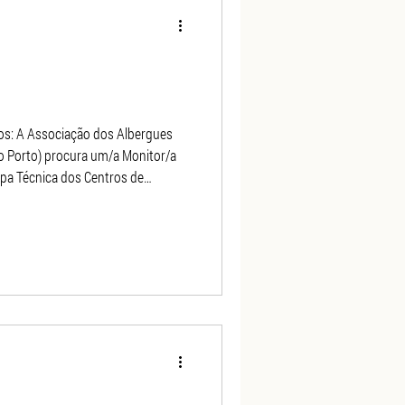
o Porto) procura um/a Monitor/a
pa Técnica dos Centros de
– Cedofeita e Campanhã, que
esponsabilidades:
mentos destinados às refeições;
 outros produtos necessários à
pela sua conser