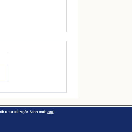
os a recrutar -
NHEIRO/A
tir a sua utilização. Saber mais
aqui
.