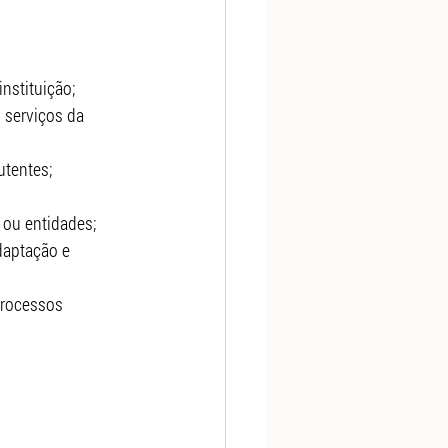
instituição;
 serviços da 
utentes;
 ou entidades;
daptação e 
processos 