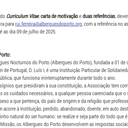
ndo 
Curriculum Vitae
, 
carta de motivação
 e 
duas referências
, deve
ra para 
rui.ferreira@alberguesdoporto.org
, com a referência no a
té ao dia 09 de julho de 2025.
Porto:
gues Nocturnos do Porto (Albergues do Porto), fundada a 01 de
ei de Portugal, D. Luís I, é uma Instituição Particular de Solidaried
blica, que funciona ininterruptamente durante todo o ano.
sígnios que presidiram à sua constituição, a Associação tem com
dos os cuidados necessários, a qualquer pessoa carenciada que o s
xo a que pertença, do país de origem e da religião que professe
 acorre à Instituição, perdido, abandonado, doente, em auto dest
nho natural do ser humano: se realize e seja parte do todo que é
 Missão, os Albergues do Porto desenvolvem as respostas sociai