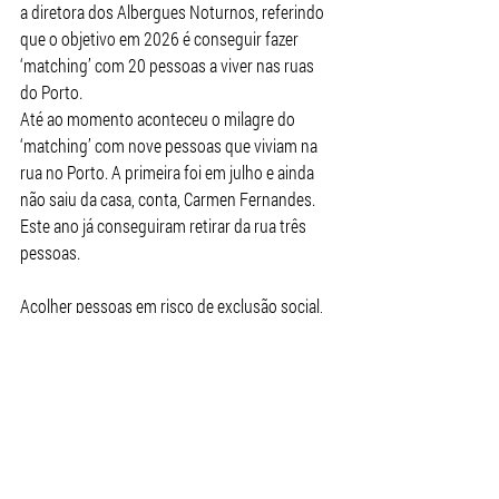
a diretora dos Albergues Noturnos, referindo 
que o objetivo em 2026 é conseguir fazer 
‘matching’ com 20 pessoas a viver nas ruas 
do Porto.
Até ao momento aconteceu o milagre do 
‘matching’ com nove pessoas que viviam na 
rua no Porto. A primeira foi em julho e ainda 
não saiu da casa, conta, Carmen Fernandes. 
Este ano já conseguiram retirar da rua três 
pessoas.
Acolher pessoas em risco de exclusão social, 
com atenção especial às que se encontram 
em situação de sem-abrigo, através de 
processos personalizados, que permitam o 
desenvolvimento integral e o compromisso 
com um projeto de vida inclusivo e positivo na 
sociedade é a missão dos Albergues 
Noturnos no Porto, que surge em 1881, da 