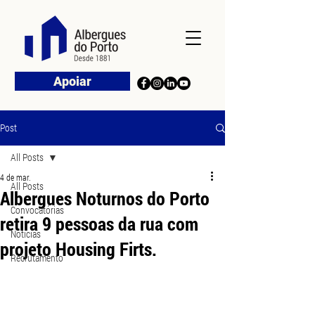
Apoiar
Post
All Posts
4 de mar.
All Posts
Albergues Noturnos do Porto
Convocatórias
retira 9 pessoas da rua com
Notícias
projeto Housing Firts.
Recrutamento